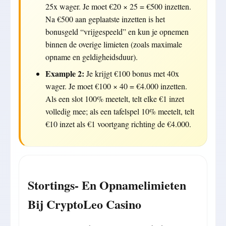
25x wager. Je moet €20 × 25 = €500 inzetten.
Na €500 aan geplaatste inzetten is het
bonusgeld “vrijgespeeld” en kun je opnemen
binnen de overige limieten (zoals maximale
opname en geldigheidsduur).
Example 2:
Je krijgt €100 bonus met 40x
wager. Je moet €100 × 40 = €4.000 inzetten.
Als een slot 100% meetelt, telt elke €1 inzet
volledig mee; als een tafelspel 10% meetelt, telt
€10 inzet als €1 voortgang richting de €4.000.
Stortings- En Opnamelimieten
Bij CryptoLeo Casino