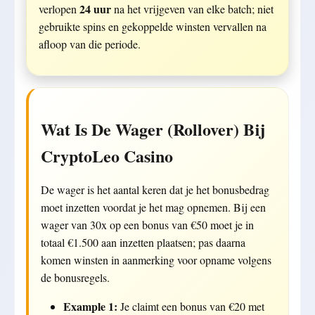
24 uur
verlopen
na het vrijgeven van elke batch; niet
gebruikte spins en gekoppelde winsten vervallen na
afloop van die periode.
Wat Is De Wager (Rollover) Bij
CryptoLeo Casino
De wager is het aantal keren dat je het bonusbedrag
moet inzetten voordat je het mag opnemen. Bij een
wager van 30x op een bonus van €50 moet je in
totaal €1.500 aan inzetten plaatsen; pas daarna
komen winsten in aanmerking voor opname volgens
de bonusregels.
Example 1:
Je claimt een bonus van €20 met