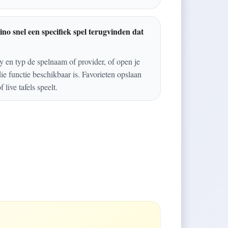
o snel een specifiek spel terugvinden dat
 en typ de spelnaam of provider, of open je
 die functie beschikbaar is. Favorieten opslaan
 live tafels speelt.