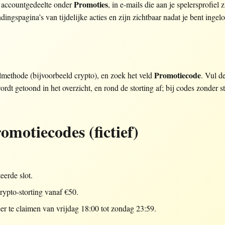
Promoties
t accountgedeelte onder
, in e-mails die aan je spelersprofiel 
ingspagina’s van tijdelijke acties en zijn zichtbaar nadat je bent ingel
Promotiecode
aalmethode (bijvoorbeeld crypto), en zoek het veld
. Vul de
rdt getoond in het overzicht, en rond de storting af; bij codes zonder s
omotiecodes (fictief)
eerde slot.
ypto-storting vanaf €50.
er te claimen van vrijdag 18:00 tot zondag 23:59.