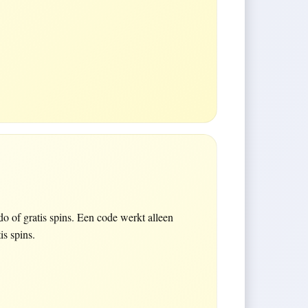
do of gratis spins. Een code werkt alleen
is spins.