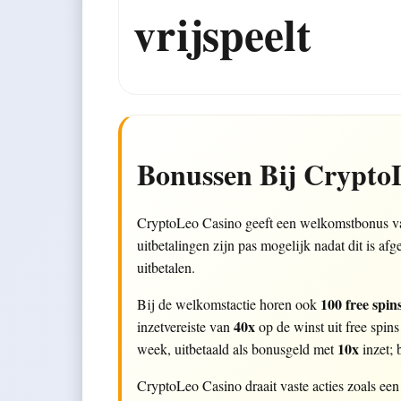
vrijspeelt
Bonussen Bij Crypto
CryptoLeo Casino geeft een welkomstbonus 
uitbetalingen zijn pas mogelijk nadat dit is af
uitbetalen.
100 free spin
Bij de welkomstactie horen ook
40x
inzetvereiste van
op de winst uit free spin
10x
week, uitbetaald als bonusgeld met
inzet; 
CryptoLeo Casino draait vaste acties zoals ee