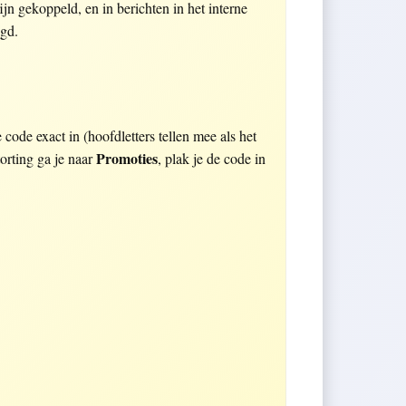
zijn gekoppeld, en in berichten in het interne
ogd.
 code exact in (hoofdletters tellen mee als het
Promoties
torting ga je naar
, plak je de code in