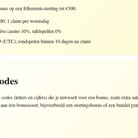
us op een Ethereum-storting tot €300.
0; 1 claim per woensdag
ive casino 10%, tafelspellen 0%
 (UTC); rondspelen binnen 10 dagen na claim
codes
des (letters en cijfers) die je inwisselt voor een bonus, zoals extra sal
aan één bonussoort, bijvoorbeeld een stortingsbonus of een bundel grat