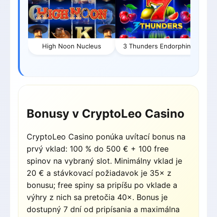
High Noon Nucleus
3 Thunders Endorphina
Bonusy v CryptoLeo Casino
CryptoLeo Casino ponúka uvítací bonus na
prvý vklad: 100 % do 500 € + 100 free
spinov na vybraný slot. Minimálny vklad je
20 € a stávkovací požiadavok je 35× z
bonusu; free spiny sa pripíšu po vklade a
výhry z nich sa pretočia 40×. Bonus je
dostupný 7 dní od pripísania a maximálna