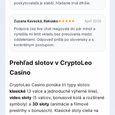
poskytovateľa je slabší, hľadanie trvá dlhšie.
Zuzana Kavecká, Rakúsko
★★★★★
Apríl 2026
Podpora cez live chat reagovala do pár minút a
vyriešila mi limit vkladu bez presúvania medzi
oddeleniami. Odpoveď prišla po slovensky a s
konkrétnym postupom.
Prehľad slotov v CryptoLeo
Casino
CryptoLeo Casino ponúka tri typy slotov:
klasické
(3 valce a jednoduché výherné línie),
video sloty
(5 valcov, bonusové kolá a rozšírené
symboly) a
3D sloty
(animácie a filmové
prestrihy v bonusoch). Klasické sloty cielia na