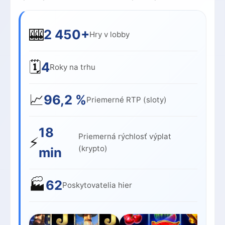
🎰
2 450+
Hry v lobby
🗓️
4
Roky na trhu
📈
96,2 %
Priemerné RTP (sloty)
18
Priemerná rýchlosť výplat
⚡
(krypto)
min
🏭
62
Poskytovatelia hier