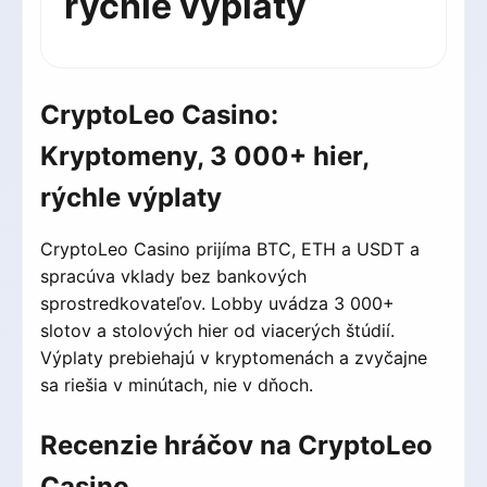
rýchle výplaty
CryptoLeo Casino:
Kryptomeny, 3 000+ hier,
rýchle výplaty
CryptoLeo Casino prijíma BTC, ETH a USDT a
spracúva vklady bez bankových
sprostredkovateľov. Lobby uvádza 3 000+
slotov a stolových hier od viacerých štúdií.
Výplaty prebiehajú v kryptomenách a zvyčajne
sa riešia v minútach, nie v dňoch.
Recenzie hráčov na CryptoLeo
Casino