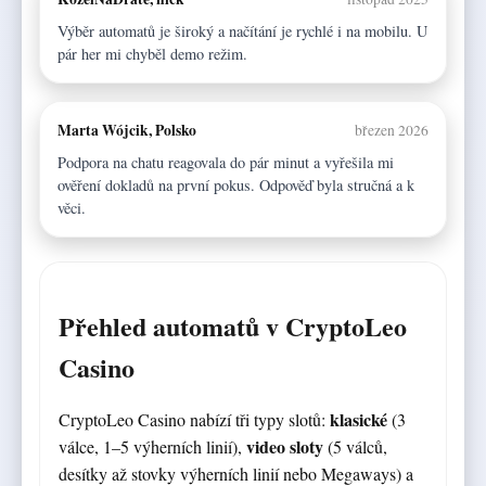
Výběr automatů je široký a načítání je rychlé i na mobilu. U
pár her mi chyběl demo režim.
Marta Wójcik, Polsko
březen 2026
Podpora na chatu reagovala do pár minut a vyřešila mi
ověření dokladů na první pokus. Odpověď byla stručná a k
věci.
Přehled automatů v CryptoLeo
Casino
klasické
CryptoLeo Casino nabízí tři typy slotů:
(3
video sloty
válce, 1–5 výherních linií),
(5 válců,
desítky až stovky výherních linií nebo Megaways) a