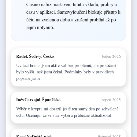
Casino nabízí nastavení limitu vkladu, prohry a
času v aplikaci. Samovyloučení blokuje přístup k
účtu na zvolenou dobu a zrušení probíhá až po
jejím uplynutí.
Radek Šedivý, Česko
leden 2026
Uvítací bonus jsem aktivoval bez problémů, ale protočení
bylo vyšší, než jsem čekal. Podmínky byly v pravidlech
popsané jasně.
Inés Carvajal, Španělsko
srpen 2025
Výběr v kryptu mi dorazil ještě ten samý den po schválení
účtu. Oceňuju, že se stav výběru průběžně aktualizoval.
KozelNaDrátě, nick
listopad 2025