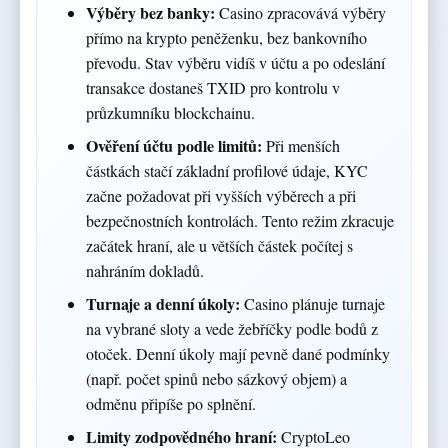
Výběry bez banky:
Casino zpracovává výběry
přímo na krypto peněženku, bez bankovního
převodu. Stav výběru vidíš v účtu a po odeslání
transakce dostaneš TXID pro kontrolu v
průzkumníku blockchainu.
Ověření účtu podle limitů:
Při menších
částkách stačí základní profilové údaje, KYC
začne požadovat při vyšších výběrech a při
bezpečnostních kontrolách. Tento režim zkracuje
začátek hraní, ale u větších částek počítej s
nahráním dokladů.
Turnaje a denní úkoly:
Casino plánuje turnaje
na vybrané sloty a vede žebříčky podle bodů z
otoček. Denní úkoly mají pevně dané podmínky
(např. počet spinů nebo sázkový objem) a
odměnu připíše po splnění.
Limity zodpovědného hraní:
CryptoLeo